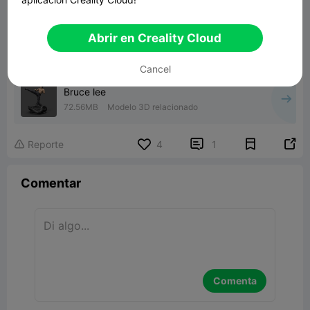
Abrir en Creality Cloud
Cancel
Bruce lee
72.56MB
Modelo 3D relacionado


Reporte
4
1

Comentar
Comenta