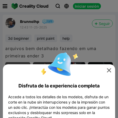

Creality Cloud
Iniciar sesión



Brunnolhp
Seguir
12:43 11-25-2025
3d beginner
print paint
help
arquivos bem detalhado fazendo em uma
primeiras ender 3

Disfruta de la experiencia completa
Accede a todos los detalles de los modelos, disfruta de un
corte en la nube sin interrupciones y de la impresión con
un solo clic. ¡Interactúa con los modelos para ganar puntos
exclusivos y desbloquear más sorpresas solo en la
aplicación Creality Cloud!