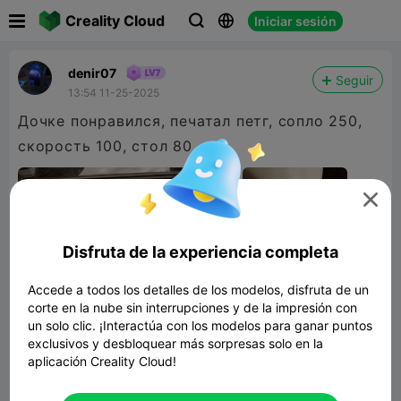

Creality Cloud
Iniciar sesión



denir07
Seguir
13:54 11-25-2025
Дочке понравился, печатал петг, сопло 250,
скорость 100, стол 80

Disfruta de la experiencia completa
Accede a todos los detalles de los modelos, disfruta de un
corte en la nube sin interrupciones y de la impresión con
un solo clic. ¡Interactúa con los modelos para ganar puntos
exclusivos y desbloquear más sorpresas solo en la
aplicación Creality Cloud!