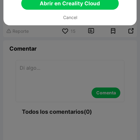
Abrir en Creality Cloud
Basic Flexi Silk Bracelets
76.64MB
Modelo 3D relacionado
Cancel


Reporte
15

Comentar
Comenta
Todos los comentarios(0)