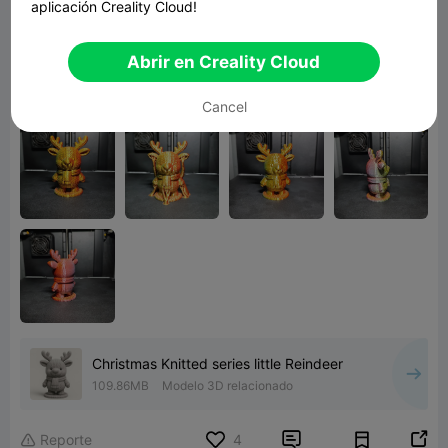
aplicación Creality Cloud!
Заполнения 10-15% более чем достаточно
На K1C печатался 2:14
Abrir en Creality Cloud
Под ëлкой на НГ самый ништяк 😁👍
Спасибо автору 🤝
Cancel
Christmas Knitted series little Reindeer
109.86MB
Modelo 3D relacionado


Reporte
4
