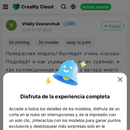

Creality Cloud
Iniciar sesión



Vitaliy Ozeranchuk
Seguir
22:16 11-25-2025
3d printing
3d models
easy to print
Прекрасная модель! Выглядит очень хорошо.
Подойдëт и как украшение, и как сувенир, и
как коллекционная модель ( у автора много
вязаных 😁)

Печатал с поддержкой, трудностей с
отделением не было.
Disfruta de la experiencia completa
Слой - 0,16
Accede a todos los detalles de los modelos, disfruta de un
Периметров - 2
corte en la nube sin interrupciones y de la impresión con
Верх и низ по 2
un solo clic. ¡Interactúa con los modelos para ganar puntos
exclusivos y desbloquear más sorpresas solo en la
Материал silk PLA