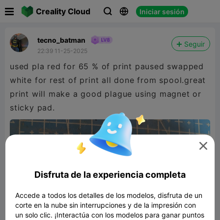

Creality Cloud
Iniciar sesión



tecno_batman
Seguir
22:39 11-25-2025
used pla red for 65 % of print paused swapped
white for rest of print all done from spool.great
print will make a good plague using magnet or
sticky pad.

Disfruta de la experiencia completa
Accede a todos los detalles de los modelos, disfruta de un
corte en la nube sin interrupciones y de la impresión con
un solo clic. ¡Interactúa con los modelos para ganar puntos