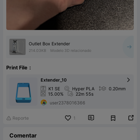
Outlet Box Extender
214.03KB
Modelo 3D relacionado
Print File：
Extender_10


K1 SE

Hyper PLA

0.20mm

15.00%

22m 55s
user2378016366


Reporte
1

Comentar