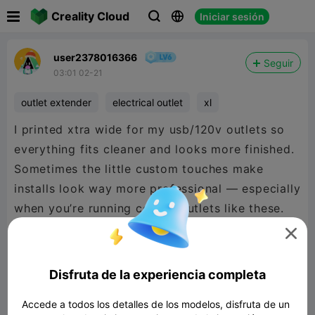

Creality Cloud
Iniciar sesión



user2378016366
Seguir
03:01 02-21
outlet extender
electrical outlet
xl
I printed xtra wide for my usb/120v outlets so
everything fits cleaner and looks more finished.
Sometimes the little custom touches make
installs look way more professional — especially
when you’re running combo outlets like these.

3D printing + electrical projects just hit
different when you can design exactly what you
Disfruta de la experiencia completa
need instead of settling for off-the-shelf parts.
Accede a todos los detalles de los modelos, disfruta de un