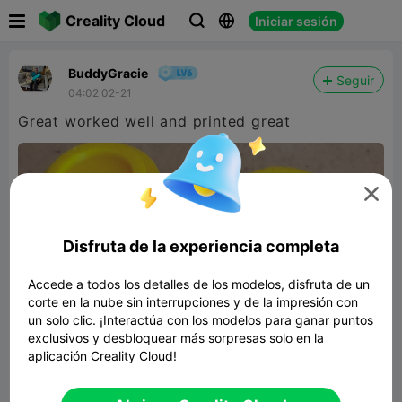

Creality Cloud
Iniciar sesión



BuddyGracie
Seguir
04:02 02-21
Great worked well and printed great

Disfruta de la experiencia completa
Accede a todos los detalles de los modelos, disfruta de un
corte en la nube sin interrupciones y de la impresión con
un solo clic. ¡Interactúa con los modelos para ganar puntos
exclusivos y desbloquear más sorpresas solo en la
aplicación Creality Cloud!
Coffee Cup Key Ring