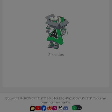
Sin datos
Copyright © 2025 CREALITY 3D (HK) TECHNOLOGY LIMITED Todos los
derechos reservados.,





