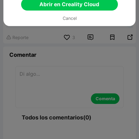
Abrir en Creality Cloud
Opel Astra L
Cancel
44.52MB
Modelo 3D relacionado


Reporte
3

Comentar
Comenta
Todos los comentarios(0)