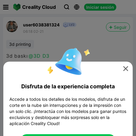

Creality Cloud
Iniciar sesión



user6038381324
Seguir
06:18 02-21
3d printing
3d baskı
@3D D3

Disfruta de la experiencia completa
Accede a todos los detalles de los modelos, disfruta de un
corte en la nube sin interrupciones y de la impresión con
un solo clic. ¡Interactúa con los modelos para ganar puntos
exclusivos y desbloquear más sorpresas solo en la
aplicación Creality Cloud!