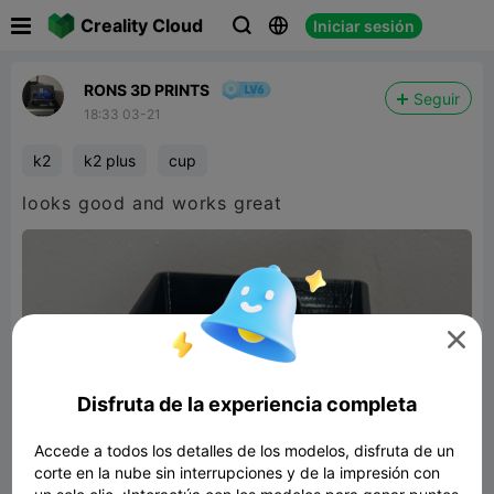

Creality Cloud
Iniciar sesión



RONS 3D PRINTS
Seguir
18:33 03-21
k2
k2 plus
cup
looks good and works great

Disfruta de la experiencia completa
Accede a todos los detalles de los modelos, disfruta de un
corte en la nube sin interrupciones y de la impresión con