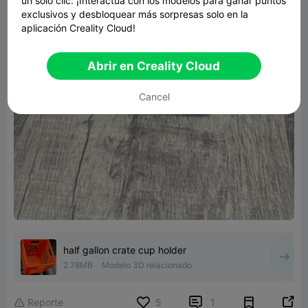
un solo clic. ¡Interactúa con los modelos para ganar puntos
exclusivos y desbloquear más sorpresas solo en la
aplicación Creality Cloud!
Abrir en Creality Cloud
Cancel
half gallon crate cup holder
2.78MB
Modelo 3D relacionado


Reporte
5
1
