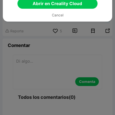
Abrir en Creality Cloud
Majestic horse
Cancel
23.81MB
Modelo 3D relacionado


Reporte
5

Comentar
Comenta
Todos los comentarios(0)