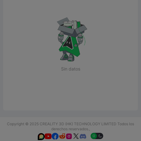
Sin datos
Copyright © 2025 CREALITY 3D (HK) TECHNOLOGY LIMITED Todos los
derechos reservados.,





