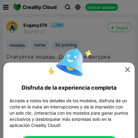

Creality Cloud
Iniciar sesión



Evgeny379
Seguir
21:37 03-21
лошадь
horse
3d printing
Статуэтка лошадь. Детальная фигурка.

Disfruta de la experiencia completa
Accede a todos los detalles de los modelos, disfruta de un
corte en la nube sin interrupciones y de la impresión con
un solo clic. ¡Interactúa con los modelos para ganar puntos
exclusivos y desbloquear más sorpresas solo en la
aplicación Creality Cloud!