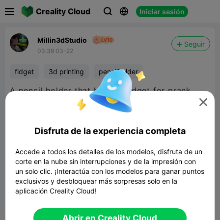

Creality Cloud
Iniciar sesión



Millin3dStudio
Seguir
03:39 03-22
fidget
3d printing
pencilholder
A pencil holder that hides a fidget for prank

contest. I made this to print on my Sparkx i7.
Disfruta de la experiencia completa
Accede a todos los detalles de los modelos, disfruta de un
corte en la nube sin interrupciones y de la impresión con
un solo clic. ¡Interactúa con los modelos para ganar puntos
exclusivos y desbloquear más sorpresas solo en la
Gear Spiral Fidget Pencil Holder - Fool
Parents n Teachers
aplicación Creality Cloud!
2.60MB
Modelo 3D relacionado
Abrir en Creality Cloud


Reporte
10
