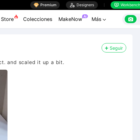

Premium

Designers
Workbenc


AI

Store
Colecciones
MakeNow
Más

Seguir
. and scaled it up a bit.