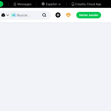
h
Creality Cloud App
Messages

Español





Iniciar sesión


