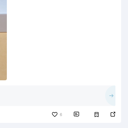


6