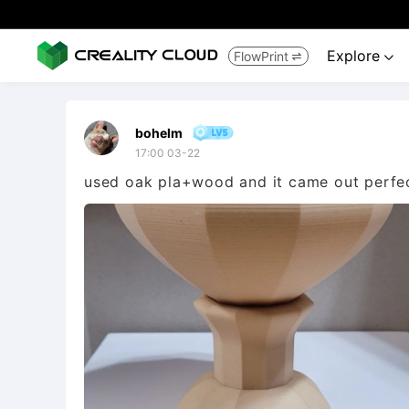
Explore
FlowPrint


bohelm
17:00 03-22
used oak pla+wood and it came out perfect