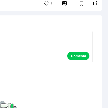


3
Comenta