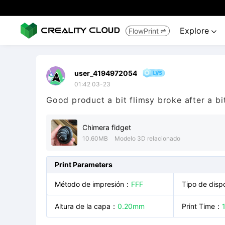
Explore
FlowPrint


user_4194972054
01:42 03-23
Good product a bit flimsy broke after a bit
Chimera fidget
10.60MB
Modelo 3D relacionado
Print Parameters
Método de impresión
：
FFF
Tipo de dispo
Altura de la capa
：
0.20mm
Print Time
：