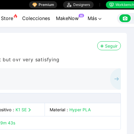

Premium

Designers
Workbenc


AI

Store
Colecciones
MakeNow
Más

Seguir
 but ovr very satisfying
sitivo
：
K1 SE
Material
：
Hyper PLA

19m 43s