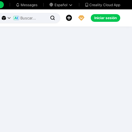
h
Creality Cloud App
Messages

Español





Iniciar sesión


