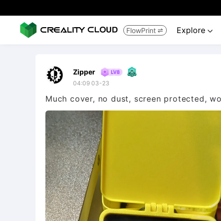
Explore
FlowPrint


Zipper
04:09 03-23
Much cover, no dust, screen protected, w