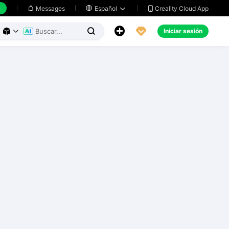
h
Creality Cloud App
Messages

Español





Iniciar sesión


