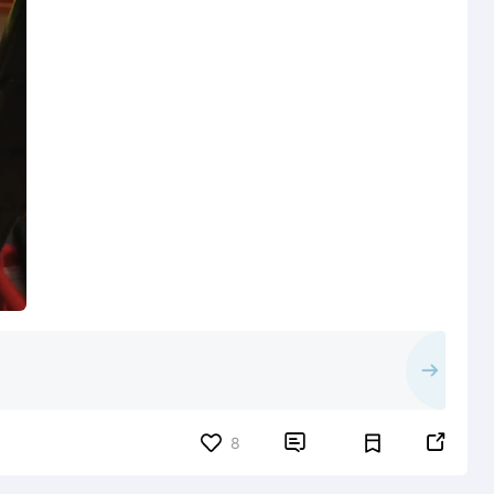


8