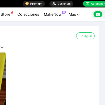

Premium

Designers
Workbenc


AI

Store
Colecciones
MakeNow
Más

Seguir
ow