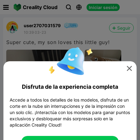

Creality Cloud
Iniciar sesión



user2707031579
Seguir
10:39 03-23
Super cute, my son loves this little guy!

Disfruta de la experiencia completa
Accede a todos los detalles de los modelos, disfruta de un
corte en la nube sin interrupciones y de la impresión con
un solo clic. ¡Interactúa con los modelos para ganar puntos
exclusivos y desbloquear más sorpresas solo en la
aplicación Creality Cloud!
Flexi Bearded Dragon – Cute Articulated