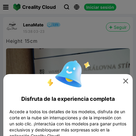

Creality Cloud
Iniciar sesión



LenaMate
Seguir
15:38 03-23
Height 15cm

Disfruta de la experiencia completa
Accede a todos los detalles de los modelos, disfruta de un
corte en la nube sin interrupciones y de la impresión con
un solo clic. ¡Interactúa con los modelos para ganar puntos
exclusivos y desbloquear más sorpresas solo en la
aplicación Creality Cloud!