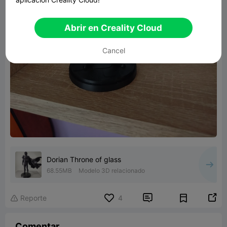
Abrir en Creality Cloud
Cancel
Dorian Throne of glass
68.55MB
Modelo 3D relacionado


Reporte
4

Comentar