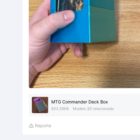
MTG Commander Deck Box
633.26KB
Modelo 3D relacionado
Reporte
