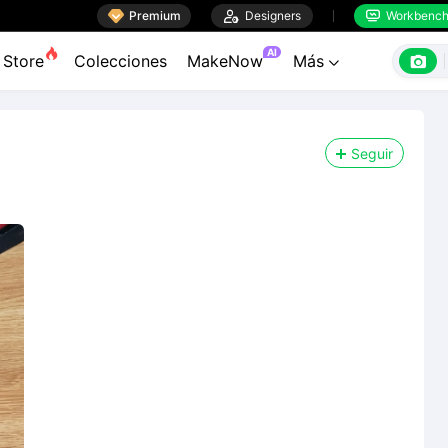

Premium

Designers
Workbenc


AI

Store
Colecciones
MakeNow
Más

Seguir