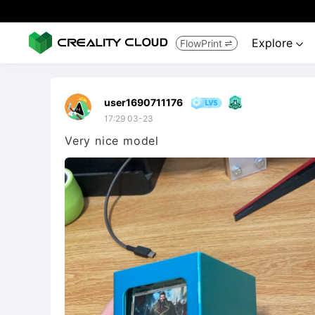
Explore
FlowPrint


user1690711176
17:29 03-23
Very nice model