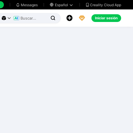
h
Creality Cloud App
Messages

Español





Iniciar sesión


