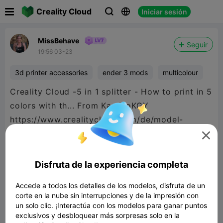

Creality Cloud
Iniciar sesión



MissBehave
Seguir
19:56 03-23
3d printer accessories
ender 3 mods
multicolour
Creality Cloud -5 in 1 splitter - How to print in 5
colors with th... From KaminoKGY
https://www.crealitycloud.com/de/model-

@Dorné P SacroSaint
@KaminoKGY
Disfruta de la experiencia completa
Accede a todos los detalles de los modelos, disfruta de un
corte en la nube sin interrupciones y de la impresión con
un solo clic. ¡Interactúa con los modelos para ganar puntos
exclusivos y desbloquear más sorpresas solo en la