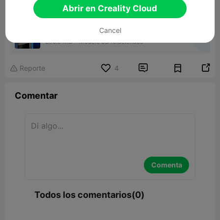
Abrir en Creality Cloud
Cancel
Suporte controles
209.54KB
Modelo 3D relacionado


Reporte
4

Comentar
Comenta
Todos los comentarios(0)