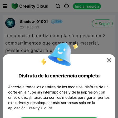

Creality Cloud
Iniciar sesión



Shadow_01001
Seguir
20:48 03-23
ficou muito bom fiz com pla só a peça com 3
compartimentos que gastou mais material,
pensei que gastaria uns 100g
3 compartimentos gastou 210g

2 compartimentos gastou 94g
Disfruta de la experiencia completa
Accede a todos los detalles de los modelos, disfruta de un
corte en la nube sin interrupciones y de la impresión con
un solo clic. ¡Interactúa con los modelos para ganar puntos
exclusivos y desbloquear más sorpresas solo en la
aplicación Creality Cloud!