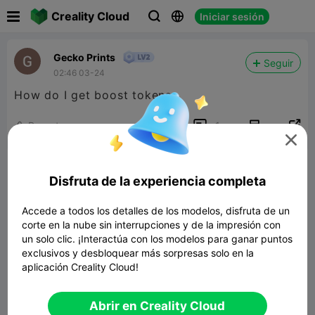

Creality Cloud
Iniciar sesión



Gecko Prints
Seguir
02:46 03-24
How do I get boost tokens


Reporte
3
1


Comentar
Disfruta de la experiencia completa
Accede a todos los detalles de los modelos, disfruta de un
corte en la nube sin interrupciones y de la impresión con
un solo clic. ¡Interactúa con los modelos para ganar puntos
exclusivos y desbloquear más sorpresas solo en la
Comenta
aplicación Creality Cloud!
Abrir en Creality Cloud
Todos los comentarios(1)