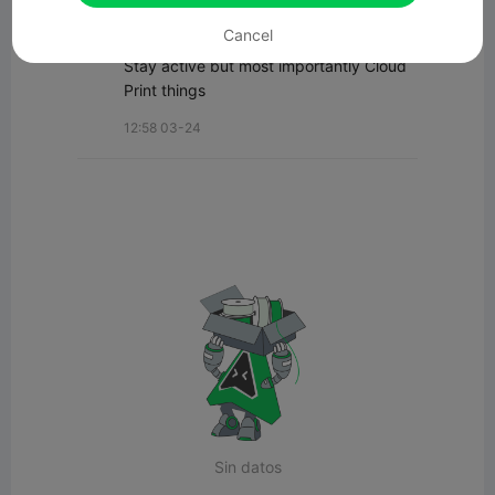
DaddyDan88
Cancel
Stay active but most importantly Cloud 
Print things
12:58 03-24
Sin datos