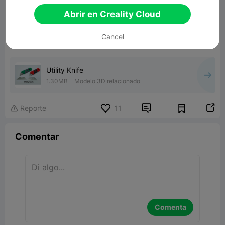
Abrir en Creality Cloud
Cancel
Utility Knife
1.30MB
Modelo 3D relacionado


Reporte
11

Comentar
Comenta