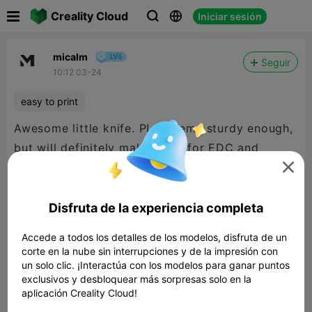

Creality Cloud
Iniciar sesión



micalm
Seguir
10:12 03-24
easy to print
Awesome little knife. PLA seems sturdy enough,
but will definitely make more for EDC and
availability in everything-drawers around the

workshop and house! Thanks very much for
sharing this.
Disfruta de la experiencia completa
Accede a todos los detalles de los modelos, disfruta de un
corte en la nube sin interrupciones y de la impresión con
un solo clic. ¡Interactúa con los modelos para ganar puntos
exclusivos y desbloquear más sorpresas solo en la
aplicación Creality Cloud!