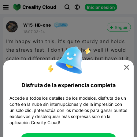

Creality Cloud
Iniciar sesión



W15-HB-one
Seguir
18:07 03-24
I'm happy with this, it's quite sturdy and holds
the straws fast. I don't know how well it would
scale to different diameter straws but have at it.

Disfruta de la experiencia completa
Accede a todos los detalles de los modelos, disfruta de un
corte en la nube sin interrupciones y de la impresión con
un solo clic. ¡Interactúa con los modelos para ganar puntos
exclusivos y desbloquear más sorpresas solo en la
aplicación Creality Cloud!