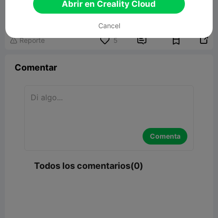
Drinking straw elbow connector
Abrir en Creality Cloud
163.36KB
Modelo 3D relacionado
Cancel


Reporte
5

Comentar
Comenta
Todos los comentarios(0)