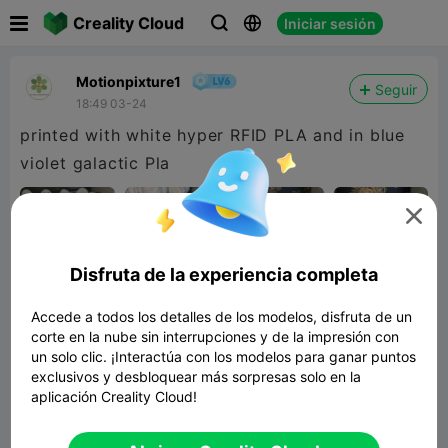

Creality Cloud
Iniciar sesión



Motionpixture1
Seguir
18:49 03-24
printed with white hyper RFID PLA and in blue
violet galactic Pla

Disfruta de la experiencia completa
Accede a todos los detalles de los modelos, disfruta de un
corte en la nube sin interrupciones y de la impresión con
un solo clic. ¡Interactúa con los modelos para ganar puntos
exclusivos y desbloquear más sorpresas solo en la
aplicación Creality Cloud!
Easter eggs