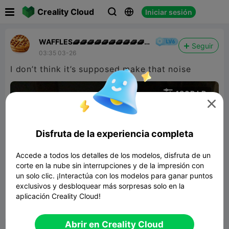

Creality Cloud
Iniciar sesión



WAFFLES🧇🧇🧇🧇🧇🧇🧇🧇🧇🧇
Seguir
👍
03:35 03-26
I don’t think it’s supposed make that noise

480P LD


Disfruta de la experiencia completa
Accede a todos los detalles de los modelos, disfruta de un
corte en la nube sin interrupciones y de la impresión con
un solo clic. ¡Interactúa con los modelos para ganar puntos
00:06
exclusivos y desbloquear más sorpresas solo en la
aplicación Creality Cloud!


Reporte
4

Abrir en Creality Cloud