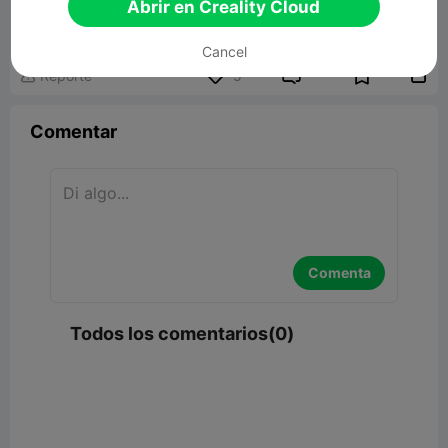
Abrir en Creality Cloud
126.12MB
Modelo 3D relacionado
Cancel


Reporte
5

Comentar
Comenta
Todos los comentarios(0)