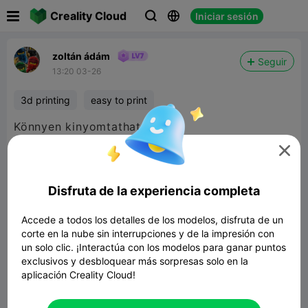

Creality Cloud
Iniciar sesión



zoltán ádám
Seguir
13:20 03-26
3d printing
easy to print
Könnyen kinyomtatható.

Disfruta de la experiencia completa
Accede a todos los detalles de los modelos, disfruta de un
corte en la nube sin interrupciones y de la impresión con
un solo clic. ¡Interactúa con los modelos para ganar puntos
exclusivos y desbloquear más sorpresas solo en la
aplicación Creality Cloud!
Amphiptere Flexible Baby Dragon