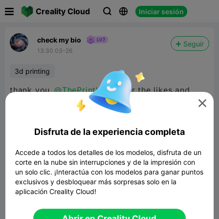

Creality Cloud
Iniciar sesión



check my bio
Seguir
13:30 03-26
3d printing
thank you
@ThePrintLover
for the likes and
helping i really appreciate it :)

Disfruta de la experiencia completa
Accede a todos los detalles de los modelos, disfruta de un
corte en la nube sin interrupciones y de la impresión con
un solo clic. ¡Interactúa con los modelos para ganar puntos
exclusivos y desbloquear más sorpresas solo en la
aplicación Creality Cloud!
Abrir en Creality Cloud