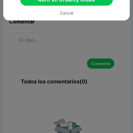


Reporte
6

Cancel
Comentar
Comenta
Todos los comentarios(0)