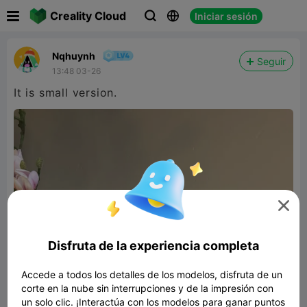

Creality Cloud
Iniciar sesión



Nqhuynh
Seguir
13:48 03-26
It is small version.

Disfruta de la experiencia completa
Accede a todos los detalles de los modelos, disfruta de un
corte en la nube sin interrupciones y de la impresión con
un solo clic. ¡Interactúa con los modelos para ganar puntos