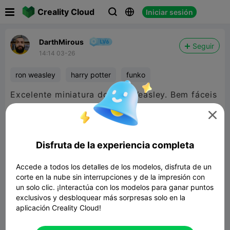

Creality Cloud
Iniciar sesión



DarthMirous
Seguir
14:14 03-26
ron weasley
harry potter
funko
Excelente miniatura do Ron Weasley. Bem fáceis
de pintar e ficam maravilhosas.

Disfruta de la experiencia completa
Accede a todos los detalles de los modelos, disfruta de un
corte en la nube sin interrupciones y de la impresión con
un solo clic. ¡Interactúa con los modelos para ganar puntos
exclusivos y desbloquear más sorpresas solo en la
aplicación Creality Cloud!