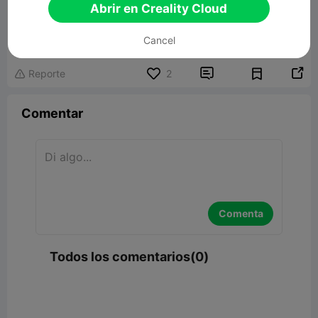
Abrir en Creality Cloud
Harry Potter, Ron, funko pop, characters
548.71KB
Modelo 3D relacionado
Cancel


Reporte
2

Comentar
Comenta
Todos los comentarios(0)