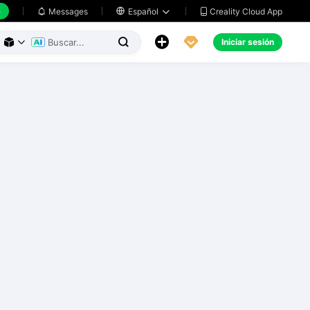
h
Creality Cloud App
Messages

Español





Iniciar sesión


