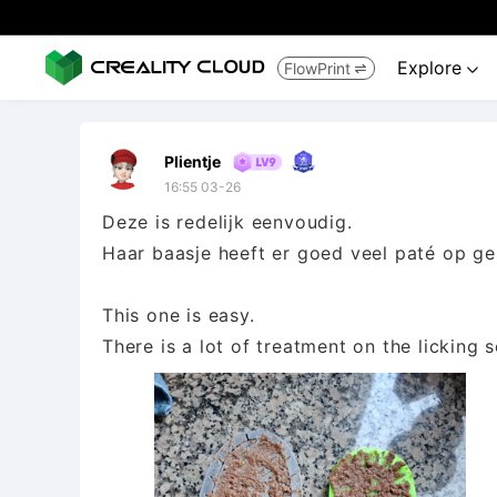
Explore
FlowPrint


Plientje
16:55 03-26
Deze is redelijk eenvoudig.
Haar baasje heeft er goed veel paté op ge
This one is easy.
There is a lot of treatment on the licking s