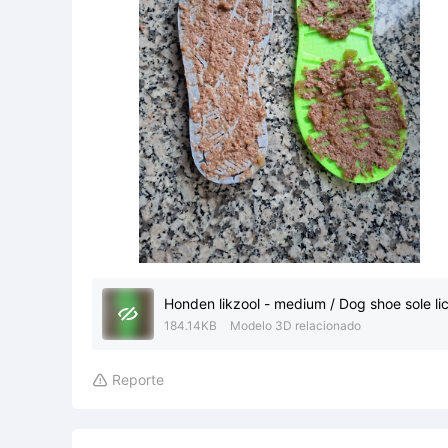
Honden likzool - medium / Dog shoe sole li

184.14KB
Modelo 3D relacionado
Reporte
