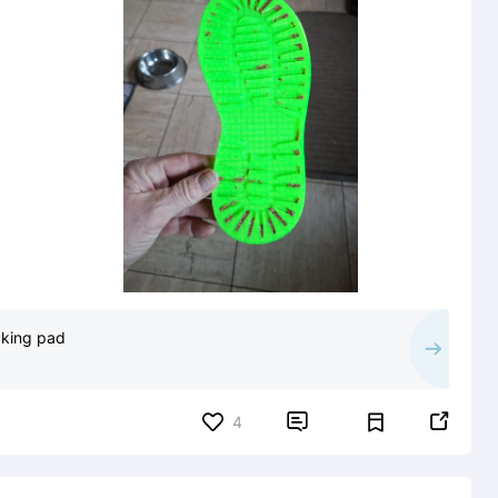
cking pad


4