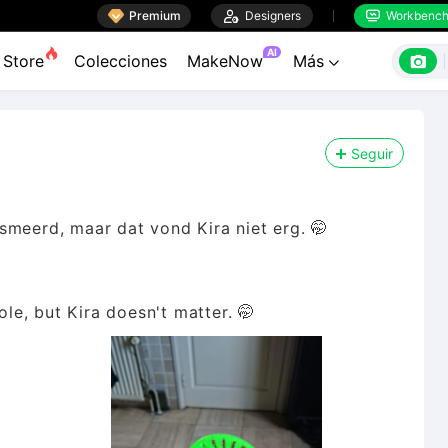

Premium

Designers
Workbenc


AI

Store
Colecciones
MakeNow
Más

Seguir
smeerd, maar dat vond Kira niet erg. 🤭
ole, but Kira doesn't matter. 🤭