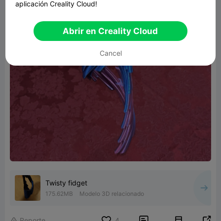
aplicación Creality Cloud!
Abrir en Creality Cloud
Cancel
Twisty fidget
175.62MB
Modelo 3D relacionado


Reporte
4
