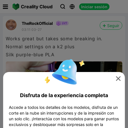

Creality Cloud
Iniciar sesión



TheRockOfficial
Seguir
03:11 03-27
Works great but takes some breaking in.
Normal settings on a k2 plus
Silk purple-blue PLA

Disfruta de la experiencia completa
Accede a todos los detalles de los modelos, disfruta de un
corte en la nube sin interrupciones y de la impresión con
un solo clic. ¡Interactúa con los modelos para ganar puntos
exclusivos y desbloquear más sorpresas solo en la