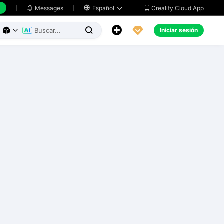
h
Creality Cloud App
Messages

Español





Iniciar sesión


