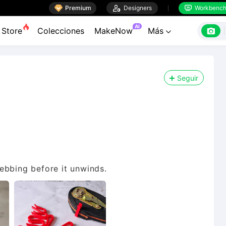

Premium

Designers
Workbenc


AI

Store
Colecciones
MakeNow
Más

Seguir
ebbing before it unwinds.