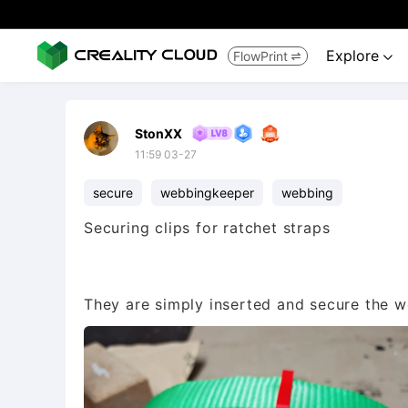
Explore
FlowPrint


StonXX
11:59 03-27
secure
webbingkeeper
webbing
Securing clips for ratchet straps
They are simply inserted and secure the w