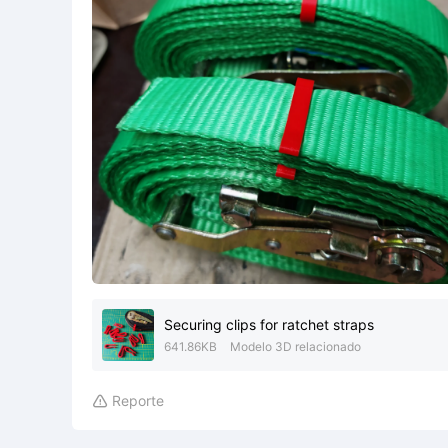
Securing clips for ratchet straps
641.86KB
Modelo 3D relacionado
Reporte
