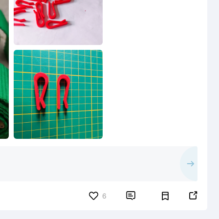


6