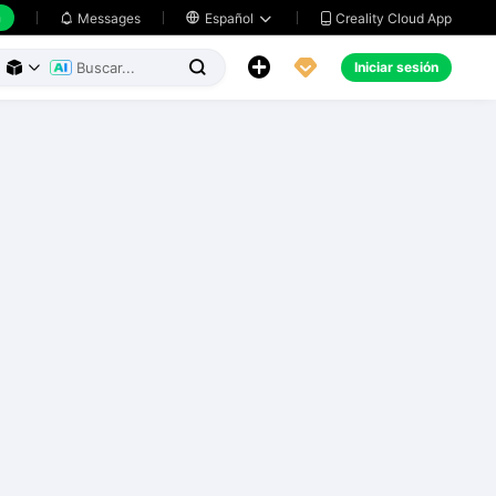
h
Creality Cloud App
Messages

Español





Iniciar sesión


