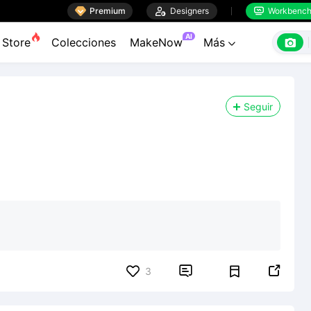

Premium

Designers
Workbenc


AI

Store
Colecciones
MakeNow
Más

Seguir


3