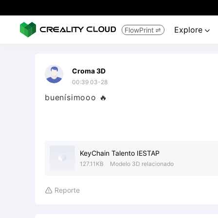
Explore
FlowPrint


Croma 3D
00:39 03-28
buenísimooo 🔥
KeyChain Talento IESTAP
127.11KB
Modelo 3D relacionado
Reporte
