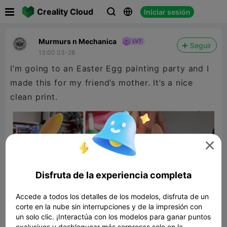

Creality Cloud
Iniciar sesión



Murmurs n Mechanica
Seguir
13:00 03-28
I’m going to an Easter Egg painting party and I
made this for my friend’s mother. It’s a nice
clean print.

Disfruta de la experiencia completa
Accede a todos los detalles de los modelos, disfruta de un
corte en la nube sin interrupciones y de la impresión con
un solo clic. ¡Interactúa con los modelos para ganar puntos
exclusivos y desbloquear más sorpresas solo en la