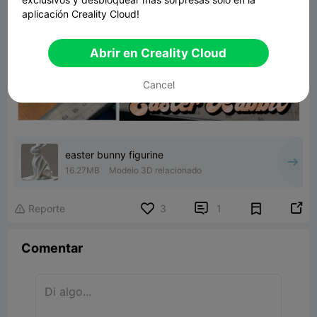
aplicación Creality Cloud!
Abrir en Creality Cloud
Cancel
easter bunny figurine
16.27MB
Modelo 3D relacionado


Reporte
3
1

Comentar