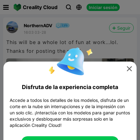

Creality Cloud
Iniciar sesión



NorthernADV
Seguir
16:03 03-28
This will be a whole lot of fun at work...lol.
Thanks for posting the print!

Disfruta de la experiencia completa
Accede a todos los detalles de los modelos, disfruta de un
corte en la nube sin interrupciones y de la impresión con
un solo clic. ¡Interactúa con los modelos para ganar puntos
exclusivos y desbloquear más sorpresas solo en la
aplicación Creality Cloud!