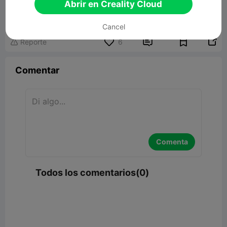
F*ck You Hand
Abrir en Creality Cloud

36.42MB
Modelo 3D relacionado
Cancel


Reporte
6

Comentar
Comenta
Todos los comentarios(0)