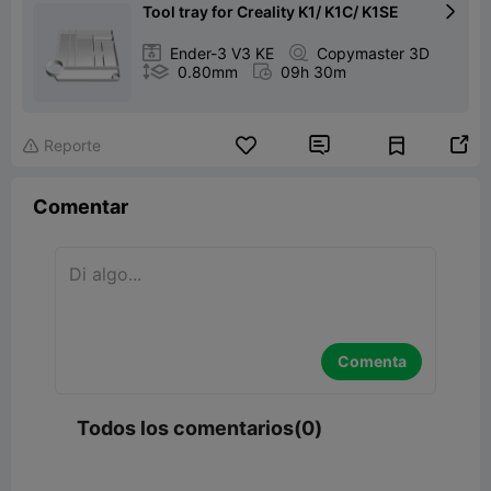
Tool tray for Creality K1/ K1C/ K1SE


Ender-3 V3 KE

Copymaster 3D

0.80mm

09h 30m


Reporte

Comentar
Comenta
Todos los comentarios(0)