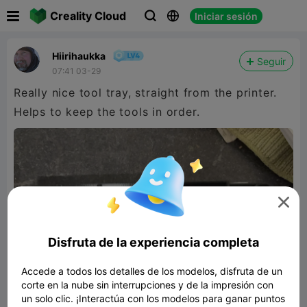

Creality Cloud
Iniciar sesión



Hiirihaukka
Seguir
07:41 03-29
Really nice tool tray, straight from the printer.
Helps to keep the tools in order.

Disfruta de la experiencia completa
Accede a todos los detalles de los modelos, disfruta de un
corte en la nube sin interrupciones y de la impresión con
un solo clic. ¡Interactúa con los modelos para ganar puntos