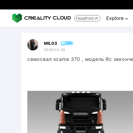
Explore
FlowPrint


MIL03
09:59 03-29
самосвал scania 370 , модель Rc законч