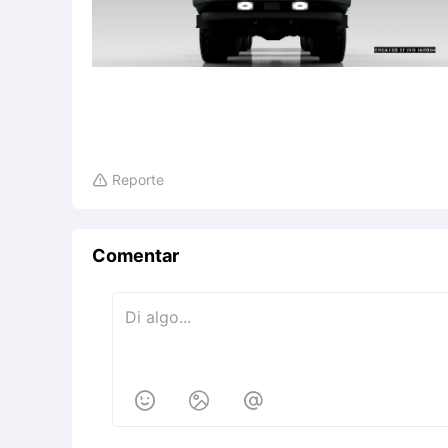
Reporte

Comentar


