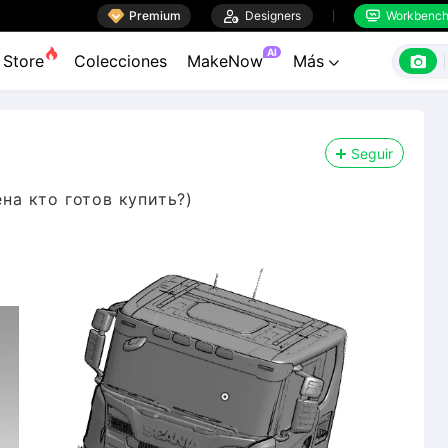

Premium

Designers
Workbenc


AI

Store
Colecciones
MakeNow
Más

Seguir
ена кто готов купить?)