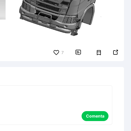


7
Comenta