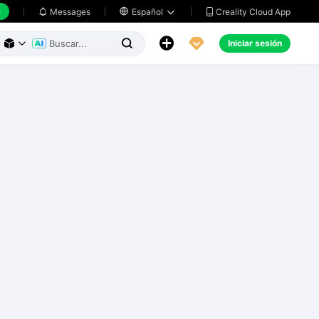
h
Creality Cloud App
Messages

Español





Iniciar sesión


