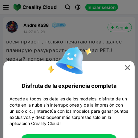

Creality Cloud
Iniciar sesión



AndreiKa38
Seguir
14:27 03-29
всем привет , только печатаю пока , далее
планирую разукрасить , материал PETJ
черный потом дополню

Disfruta de la experiencia completa
Accede a todos los detalles de los modelos, disfruta de un
corte en la nube sin interrupciones y de la impresión con
un solo clic. ¡Interactúa con los modelos para ganar puntos
exclusivos y desbloquear más sorpresas solo en la
aplicación Creality Cloud!