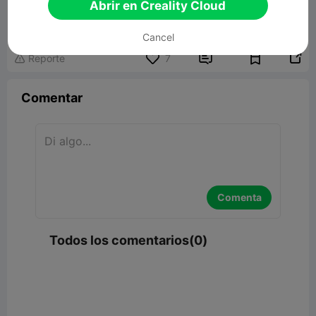
Haunted Soul Chess Set
Abrir en Creality Cloud
373.78MB
Modelo 3D relacionado
Cancel


Reporte
7

Comentar
Comenta
Todos los comentarios(0)