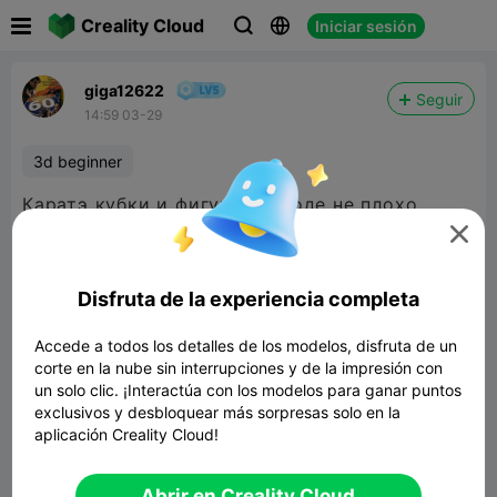

Creality Cloud
Iniciar sesión



giga12622
Seguir
14:59 03-29
3d beginner
Каратэ кубки и фигурки) вроде не плохо
получилось)

Disfruta de la experiencia completa
Accede a todos los detalles de los modelos, disfruta de un
corte en la nube sin interrupciones y de la impresión con
un solo clic. ¡Interactúa con los modelos para ganar puntos
exclusivos y desbloquear más sorpresas solo en la
aplicación Creality Cloud!
Abrir en Creality Cloud