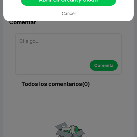


Reporte
3

Cancel
Comentar
Comenta
Todos los comentarios(0)