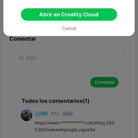
00:13
Abrir en Creality Cloud


Reporte
6
1

Cancel
Comentar
Comenta
Todos los comentarios(1)
R73
Autor
https://www.***********.com/thing:355
5393/makes#google_vignette
