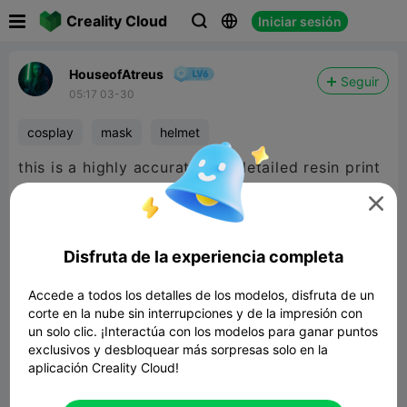

Creality Cloud
Iniciar sesión



HouseofAtreus
Seguir
05:17 03-30
cosplay
mask
helmet
this is a highly accurate and detailed resin print
on the Halot X1

Disfruta de la experiencia completa
Accede a todos los detalles de los modelos, disfruta de un
corte en la nube sin interrupciones y de la impresión con
un solo clic. ¡Interactúa con los modelos para ganar puntos
exclusivos y desbloquear más sorpresas solo en la
aplicación Creality Cloud!