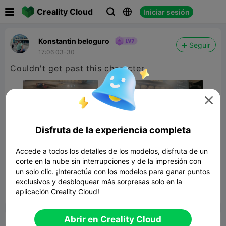

Creality Cloud
Iniciar sesión



Konstantin beloguro
Seguir
17:06 03-30
Couldn't get past this character

Disfruta de la experiencia completa
Accede a todos los detalles de los modelos, disfruta de un
corte en la nube sin interrupciones y de la impresión con
un solo clic. ¡Interactúa con los modelos para ganar puntos
exclusivos y desbloquear más sorpresas solo en la
aplicación Creality Cloud!


Reporte
7

Abrir en Creality Cloud
Comentar