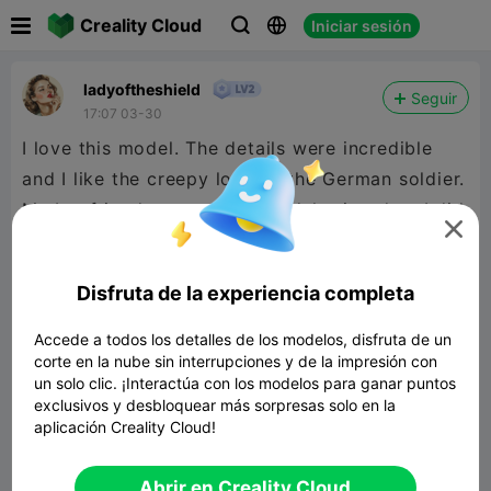

Creality Cloud
Iniciar sesión



ladyoftheshield
Seguir
17:07 03-30
I love this model. The details were incredible
and I like the creepy look to the German soldier.
My boyfriend wanted this model printed so I did

it at a local library. Printed in green at 125%. It
printed with supports, but they were not an
Disfruta de la experiencia completa
issue and didn't damage the model when
removed.
Accede a todos los detalles de los modelos, disfruta de un
corte en la nube sin interrupciones y de la impresión con
un solo clic. ¡Interactúa con los modelos para ganar puntos
exclusivos y desbloquear más sorpresas solo en la
aplicación Creality Cloud!
Abrir en Creality Cloud