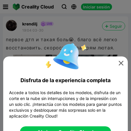

Creality Cloud
Iniciar sesión



krendilj
Seguir
19:04 03-30
первое дтп и такая боль😭. благо всё легко
восстановить. скорость была прям лютая.

Disfruta de la experiencia completa
Accede a todos los detalles de los modelos, disfruta de un
corte en la nube sin interrupciones y de la impresión con
un solo clic. ¡Interactúa con los modelos para ganar puntos
exclusivos y desbloquear más sorpresas solo en la
aplicación Creality Cloud!
KAMAZ 6350 8x8: Bill of materials and
assembly guide