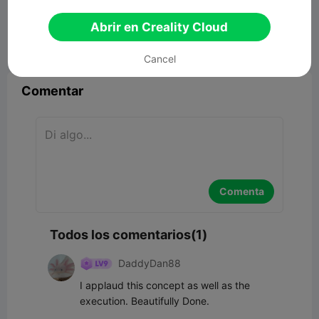
23.84MB
Modelo 3D relacionado
Abrir en Creality Cloud


Reporte
7
1

Cancel
Comentar
Comenta
Todos los comentarios(1)
DaddyDan88
I applaud this concept as well as the 
execution. Beautifully Done.