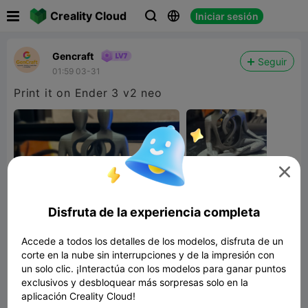

Creality Cloud
Iniciar sesión



Gencraft
Seguir
01:59 03-31
Print it on Ender 3 v2 neo

Disfruta de la experiencia completa
Accede a todos los detalles de los modelos, disfruta de un
corte en la nube sin interrupciones y de la impresión con
un solo clic. ¡Interactúa con los modelos para ganar puntos
exclusivos y desbloquear más sorpresas solo en la
aplicación Creality Cloud!
Unified Zen Meditators Sculpture