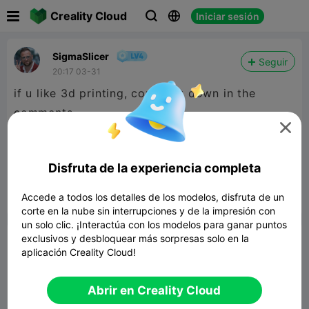

Creality Cloud
Iniciar sesión



SigmaSlicer
Seguir
20:17 03-31
if u like 3d printing, comment down in the
comments

SIGMASLICER KEYCHAIN
Modelo 3D relacionado
Disfruta de la experiencia completa
Accede a todos los detalles de los modelos, disfruta de un


Reporte
8

corte en la nube sin interrupciones y de la impresión con
un solo clic. ¡Interactúa con los modelos para ganar puntos
exclusivos y desbloquear más sorpresas solo en la
Comentar
aplicación Creality Cloud!
Abrir en Creality Cloud