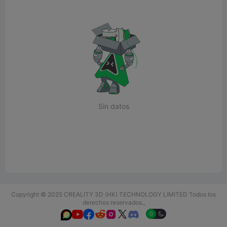
Sin datos
Copyright © 2025 CREALITY 3D (HK) TECHNOLOGY LIMITED Todos los
derechos reservados.,





