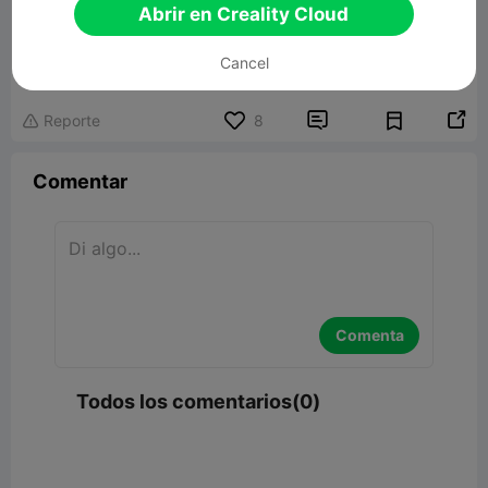
Abrir en Creality Cloud
Articulated Bone
Cancel
567.27KB
Modelo 3D relacionado


Reporte
8

Comentar
Comenta
Todos los comentarios(0)