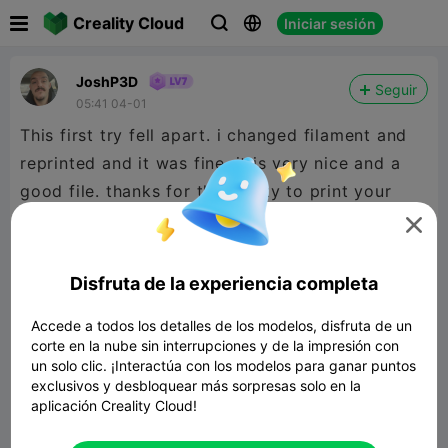

Creality Cloud
Iniciar sesión



JoshP3D
Seguir
05:41 04-01
This first try fell apart. i changed filament and
reprinted and it was fine. it is very nice and a
good file. thanks for the ability to print your
design.

Disfruta de la experiencia completa
Accede a todos los detalles de los modelos, disfruta de un
corte en la nube sin interrupciones y de la impresión con
un solo clic. ¡Interactúa con los modelos para ganar puntos
exclusivos y desbloquear más sorpresas solo en la
aplicación Creality Cloud!