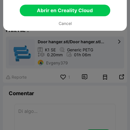
Door hanger / Door hook
Abrir en Creality Cloud
14.73KB
Modelo 3D relacionado
Cancel
Print File：
Door hanger.stl/Door hanger.stl...


K1 SE

Generic PETG

0.20mm

01h 06m
Evgeny379


Reporte
1

Comentar