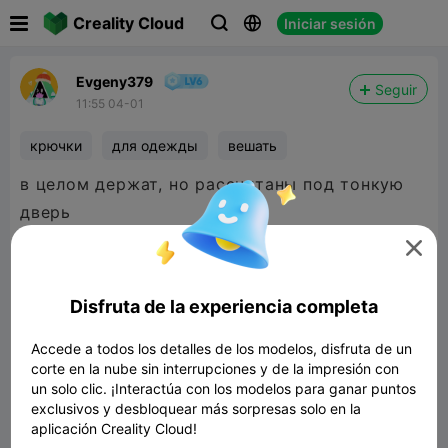

Creality Cloud
Iniciar sesión



Evgeny379
Seguir
11:55 04-01
крючки
для одежды
вешать
в целом держат, но рассчитаны под тонкую
дверь

Disfruta de la experiencia completa
Accede a todos los detalles de los modelos, disfruta de un
corte en la nube sin interrupciones y de la impresión con
un solo clic. ¡Interactúa con los modelos para ganar puntos
exclusivos y desbloquear más sorpresas solo en la
aplicación Creality Cloud!