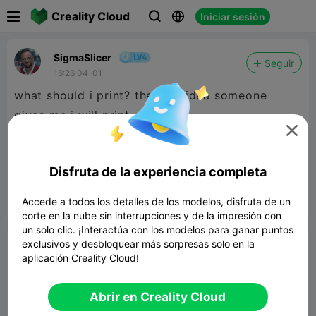

Creality Cloud
Iniciar sesión



SigmaSlicer
Seguir
16:26 04-01
what should i print? the first idea someone
gives me i will print

ccol kid ticket
Modelo 3D relacionado
Disfruta de la experiencia completa
Accede a todos los detalles de los modelos, disfruta de un


Reporte
7

corte en la nube sin interrupciones y de la impresión con
un solo clic. ¡Interactúa con los modelos para ganar puntos
exclusivos y desbloquear más sorpresas solo en la
Comentar
aplicación Creality Cloud!
Abrir en Creality Cloud