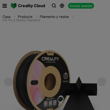

Creality Cloud
Iniciar sesión



Casa
Products
Filamento y resina
CR-PLA Matte Filament