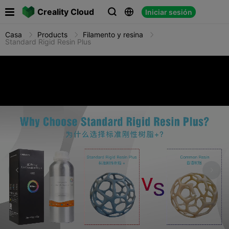

Creality Cloud
Iniciar sesión



Casa
Products
Filamento y resina
Standard Rigid Resin Plus