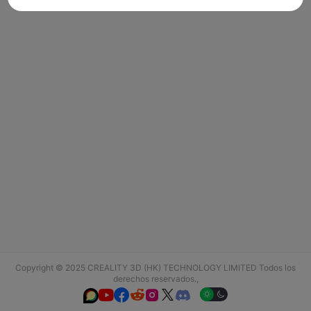
Copyright © 2025 CREALITY 3D (HK) TECHNOLOGY LIMITED Todos los
derechos reservados.,





